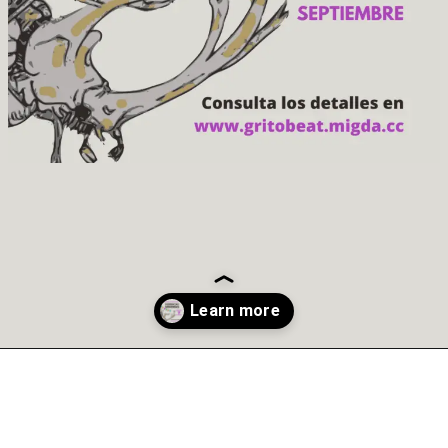
Abriendo...
https://gritobeat.aliveprojects.cc/convocatoria-abierta/